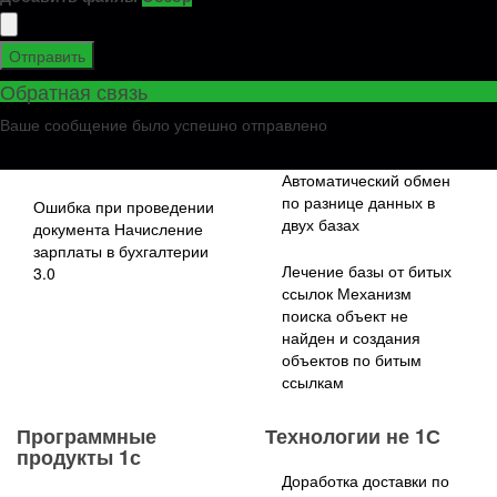
торговлей 11,
Сборка мобильных
Бухгалтерия
приложений на 1С
Отправить
предприятия 3.0)
Обратная связь
Методология перехода
ABC анализ для УТ 11 в
с нетиповой 1С
Ваше сообщение было успешно отправлено
1С
Бухгалтерии 2.0 на 1С
Бухгалтерию 3.0
Автоматический обмен
по разнице данных в
Ошибка при проведении
двух базах
документа Начисление
зарплаты в бухгалтерии
Лечение базы от битых
3.0
ссылок Механизм
поиска объект не
найден и создания
объектов по битым
ссылкам
Программные
Технологии не 1С
продукты 1с
Доработка доставки по