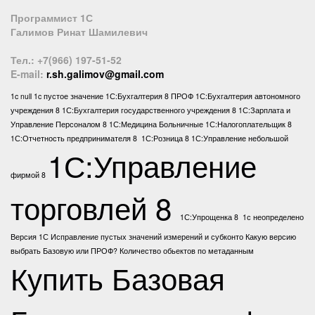
Программист 1С
Галимов Ринат Шамилевич
Тел.: +7(966) 197-51-52
E-mail:
r.sh.galimov@gmail.com
1c null
1c пустое значение
1С:Бухгалтерия 8 ПРОФ
1С:Бухгалтерия автономного
учреждения 8
1С:Бухгалтерия государственного учреждения 8
1С:Зарплата и
Управление Персоналом 8
1С:Медицина Больничные
1С:Налогоплательщик 8
1С:Отчетность предпринимателя 8
1С:Розница 8
1С:Управление небольшой
1С:Управление
фирмой 8
торговлей 8
1С:Упрощенка 8
1с неопределено
Версия 1С
Исправление пустых значений измерений и субконто
Какую версию
выбрать Базовую или ПРОФ?
Количество обьектов по метаданным
Купить Базовая