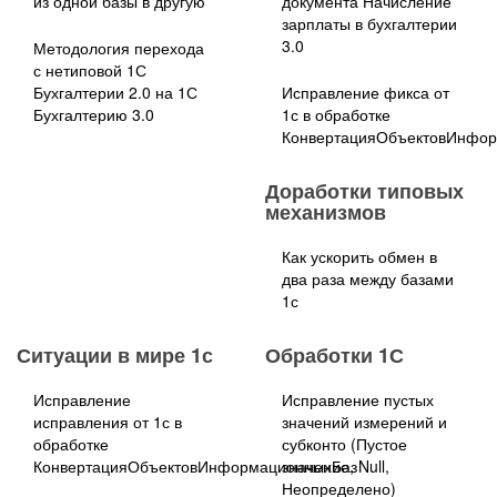
из одной базы в другую
документа Начисление
зарплаты в бухгалтерии
3.0
Методология перехода
с нетиповой 1С
Бухгалтерии 2.0 на 1С
Исправление фикса от
Бухгалтерию 3.0
1с в обработке
КонвертацияОбъектовИнфо
Доработки типовых
механизмов
Как ускорить обмен в
два раза между базами
1с
Ситуации в мире 1с
Обработки 1С
Исправление
Исправление пустых
исправления от 1с в
значений измерений и
обработке
субконто (Пустое
КонвертацияОбъектовИнформационныхБаз
значение, Null,
Неопределено)