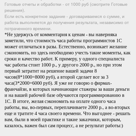
Готовые отчеты и обработки - от 1000 руб (смотрите Готовые
решения).
Если есть конкретное задание - договариваемся о сумме, и
работа выполняется до получения результата, независимо от
потраченного времени.
*Не удержусь от комментария к ценам - вы наверняка
заметили, что стоимость часа работы программистов 1С
может отличаться в разы. Естественно, возникает желание
сэкономить, но здесь необходимо учесть такие моменты, как
сроки и качество работ. К примеру, у одного специалиста
час работы стоит 1000 р., у другого 2000 р., но при этом
первый затратит на решение вашей задачи 8
часов(8*1000=8000 руб), а второй сделает все за 3
часа(3*2000=6000 руб). Я уже не говорю о фирмах-
франчайзи, в которых начинающие стажеры за ваши деньги
и на вашей рабочей базе обучаются программированию в
1С. В итоге, желая сэкономить на оплате одного часа
работы, вы, во-первых, переплачиваете 2000 р., а во-вторых
еще и тратите 4 часа своего времени. Что выгоднее - решать
вам, были в моей практике и такие заказчики, которым,
казалось, важен был сам процесс, а не результат работы:)