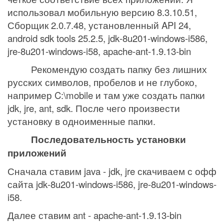
использовал мобильную версию 8.3.10.51,
Сборщик 2.0.7.48, установленный API 24,
android sdk tools 25.2.5,
jdk
-8
u
201-
windows
-
i
586,
jre-8u201-windows-i58, apache-ant-1.9.13-bin
Рекомендую создать папку без лишних
русских символов, пробелов и не глубоко,
например
C
:\
mobile
и там уже создать папки
jdk
,
jre
,
ant
,
sdk
. После чего произвести
установку в одноименные папки.
Последовательность установки
приложений
Сначала ставим
java
-
jdk
,
jre
скачиваем с офф
сайта
jdk
-8
u
201-
windows
-
i
586, jre-8u201-windows-
i58.
Далее ставим
ant
-
apache
-
ant
-1.9.13-
bin