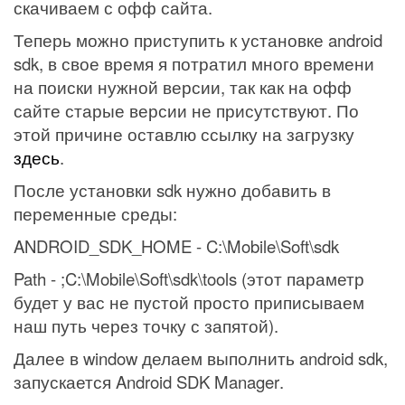
скачиваем с офф сайта.
Теперь можно приступить к установке
android
sdk
, в свое время я потратил много времени
на поиски нужной версии, так как на офф
сайте старые версии не присутствуют. По
этой причине оставлю ссылку на загрузку
здесь
.
После установки
sdk
нужно добавить в
переменные среды:
ANDROID_SDK_HOME - C:\Mobile\Soft\sdk
Path
- ;
C
:\
Mobile
\
Soft
\
sdk
\
tools
(этот параметр
будет у вас не пустой просто приписываем
наш путь через точку с запятой).
Далее в
window
делаем выполнить
android
sdk,
запускается
Android
SDK
Manager
.