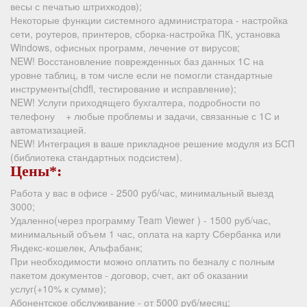
весы с печатью штрихкодов);
Некоторые функции системного администратора - настройка
сети, роутеров, принтеров, сборка-настройка ПК, установка
Windows, офисных программ, лечение от вирусов;
NEW! Восстановление поврежденных баз данных 1С на
уровне таблиц, в том числе если не помогли стандартные
инструменты(chdfl, тестирование и исправление);
NEW! Услуги приходящего бухгалтера, подробности по
телефону + любые проблемы и задачи, связанные с 1С и
автоматизацией.
NEW! Интеграция в ваше прикладное решение модуля из БСП
(библиотека стандартных подсистем).
Цены*:
Работа у вас в офисе - 2500 руб/час, минимальный выезд
3000;
Удаленно(через программу Team Viewer ) - 1500 руб/час,
минимальный объем 1 час, оплата на карту Сбербанка или
Яндекс-кошелек, Альфабанк;
При необходимости можно оплатить по безналу с полным
пакетом документов - договор, счет, акт об оказании
услуг(+10% к сумме);
Абонентское обслуживание - от 5000 руб/месяц;