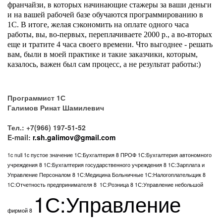
франчайзи, в которых начинающие стажеры за ваши деньги
и на вашей рабочей базе обучаются программированию в
1С. В итоге, желая сэкономить на оплате одного часа
работы, вы, во-первых, переплачиваете 2000 р., а во-вторых
еще и тратите 4 часа своего времени. Что выгоднее - решать
вам, были в моей практике и такие заказчики, которым,
казалось, важен был сам процесс, а не результат работы:)
Программист 1С
Галимов Ринат Шамилевич
Тел.: +7(966) 197-51-52
E-mail:
r.sh.galimov@gmail.com
1c null
1c пустое значение
1С:Бухгалтерия 8 ПРОФ
1С:Бухгалтерия автономного
учреждения 8
1С:Бухгалтерия государственного учреждения 8
1С:Зарплата и
Управление Персоналом 8
1С:Медицина Больничные
1С:Налогоплательщик 8
1С:Отчетность предпринимателя 8
1С:Розница 8
1С:Управление небольшой
1С:Управление
фирмой 8