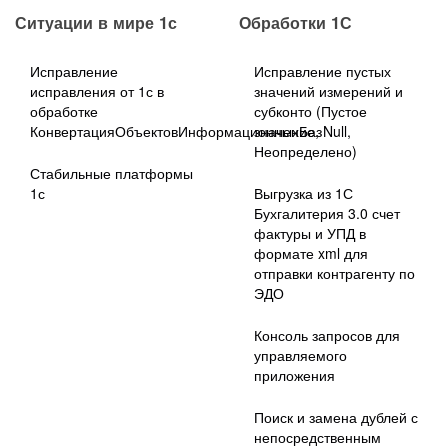
Ситуации в мире 1с
Обработки 1С
Исправление
Исправление пустых
исправления от 1с в
значений измерений и
обработке
субконто (Пустое
КонвертацияОбъектовИнформационныхБаз
значение, Null,
Неопределено)
Стабильные платформы
1с
Выгрузка из 1С
Бухгалитерия 3.0 счет
фактуры и УПД в
формате xml для
отправки контрагенту по
ЭДО
Консоль запросов для
управляемого
приложения
Поиск и замена дублей с
непосредственным