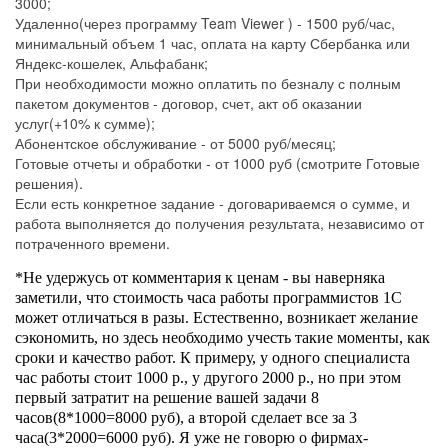
3000;
Удаленно(через программу Team Viewer ) - 1500 руб/час,
минимальный объем 1 час, оплата на карту Сбербанка или
Яндекс-кошелек, Альфабанк;
При необходимости можно оплатить по безналу с полным
пакетом документов - договор, счет, акт об оказании
услуг(+10% к сумме);
Абонентское обслуживание - от 5000 руб/месяц;
Готовые отчеты и обработки - от 1000 руб (смотрите Готовые
решения).
Если есть конкретное задание - договариваемся о сумме, и
работа выполняется до получения результата, независимо от
потраченного времени.
*Не удержусь от комментария к ценам - вы наверняка
заметили, что стоимость часа работы программистов 1С
может отличаться в разы. Естественно, возникает желание
сэкономить, но здесь необходимо учесть такие моменты, как
сроки и качество работ. К примеру, у одного специалиста
час работы стоит 1000 р., у другого 2000 р., но при этом
первый затратит на решение вашей задачи 8
часов(8*1000=8000 руб), а второй сделает все за 3
часа(3*2000=6000 руб). Я уже не говорю о фирмах-