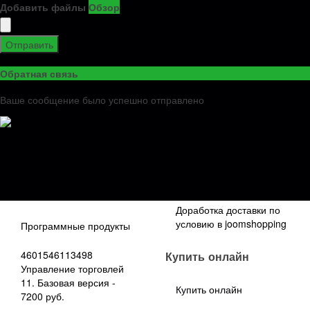
Бухгалтерии 2.0 на 1С
Добавить файлы
Обзор
Бухгалтерию 3.0
Автоматический обмен
по разнице данных в
Ошибка при проведении
Отправить
двух базах
документа Начисление
зарплаты в бухгалтерии
Обратная связь
Лечение базы от битых
3.0
ссылок Механизм
Ваше сообщение было успешно отправлено
поиска объект не
найден и создания
объектов по битым
ссылкам
Услуги частного программиста 1С удаленно по РФ и с выездом по
Москве
Программные
Технологии не 1С
продукты 1с
Доработка доставки по
условию в joomshopping
Программные продукты
4601546113498
Купить онлайн
Управление торговлей
11. Базовая версия -
Купить онлайн
7200 руб.