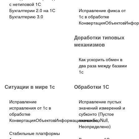
с нетиповой 1С
Бухгалтерии 2.0 на 1С
Исправление фикса от
Бухгалтерию 3.0
1с в обработке
КонвертацияОбъектовИнфо
Доработки типовых
механизмов
Как ускорить обмен в
два раза между базами
1с
Ситуации в мире 1с
Обработки 1С
Исправление
Исправление пустых
исправления от 1с в
значений измерений и
обработке
субконто (Пустое
КонвертацияОбъектовИнформационныхБаз
значение, Null,
Неопределено)
Стабильные платформы