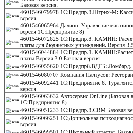
Базовая версия.
4601546079978 1С:Предпр.8.Штрих-М: Кассир
версия.
4601546065964 Далион: Управление магазином
версия 1С:Предприятие 8)
4601546072825 1С:Предпр.8. КАМИН: Расчет
платы для бюджетных учреждений. Версия 3.5
4601546044884 1С:Предпр.8. КАМИН:Расчет
платы.Версия 3.0.Базовая версия.
4601546055620 1С:Предпр8.ВДГБ: Ломбард. 
4601546080707 Компания Палтусов: Ресторан
4601546092441 1С:Предприятие 8. Турагентст
версия
4601546063632 Автосервис OnLine (Базовая 
1С:Предприятие 8)
4601546051233 1С:Предпр.8.CRM Базовая в
4601546066251 1С:Дошкольная психодиагност
версия
4601546099501 1С:Школьный аттестат. Базов