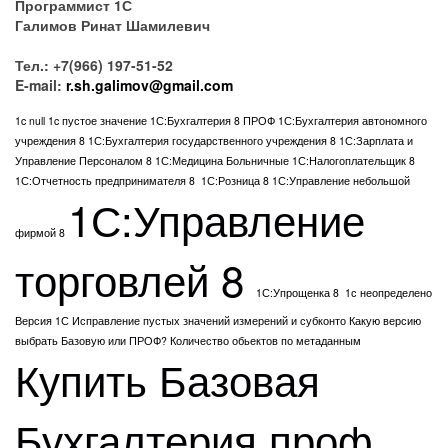
Программист 1С
Галимов Ринат Шамилевич
Тел.: +7(966) 197-51-52
E-mail:
r.sh.galimov@gmail.com
1c null
1c пустое значение
1С:Бухгалтерия 8 ПРОФ
1С:Бухгалтерия автономного
учреждения 8
1С:Бухгалтерия государственного учреждения 8
1С:Зарплата и
Управление Персоналом 8
1С:Медицина Больничные
1С:Налогоплательщик 8
1С:Отчетность предпринимателя 8
1С:Розница 8
1С:Управление небольшой
1С:Управление
фирмой 8
торговлей 8
1С:Упрощенка 8
1с неопределено
Версия 1С
Исправление пустых значений измерений и субконто
Какую версию
выбрать Базовую или ПРОФ?
Количество обьектов по метаданным
Купить Базовая
Бухгалтерия проф