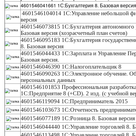
4601546041661 1С:Бухгалтерия 8. Базовая верси
4601546104014 1С:Управление небольшой фи
версия
4601546073815 1С:Бухгалтерия автономного 
Базовая версия (хозрасчетный план счетов)
4601546095183 1С:Бухгалтерия государствен
8. Базовая версия
4601546044433 1С:Зарплата и Управление Пе
Базовая версия.
4601546046390 1С:Налогоплательщик 8
4601546090263 1С:Электронное обучение. О
персональных данных
4601546101853 Профессиональная разработка
1С:Предприятие 8 (+CD). 2 изд. (с учебной в
4601546119094 1С:Предприниматель 2015
4601546103673 1С:Отчетность предпринимат
4601546077189 1С:Розница 8. Базовая верси
4601546044440 1С:Управление торговлей 8. Б
4601546113498 1С:Управление торговлей 8. Ба