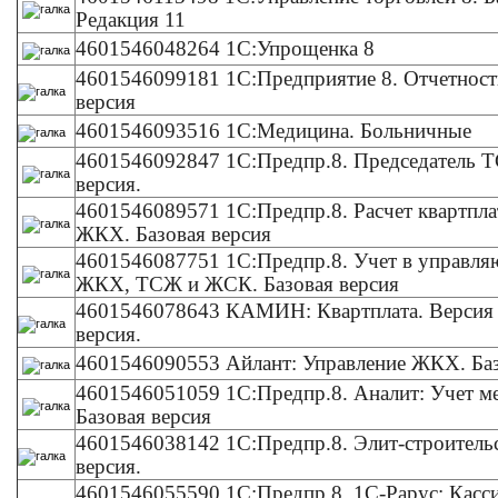
Редакция 11
4601546048264 1С:Упрощенка 8
4601546099181 1С:Предприятие 8. Отчетност
версия
4601546093516 1С:Медицина. Больничные
4601546092847 1С:Предпр.8. Председатель Т
версия.
4601546089571 1С:Предпр.8. Расчет квартпла
ЖКХ. Базовая версия
4601546087751 1С:Предпр.8. Учет в управл
ЖКХ, ТСЖ и ЖСК. Базовая версия
4601546078643 КАМИН: Квартплата. Версия 2
версия.
4601546090553 Айлант: Управление ЖКХ.
Ба
4601546051059 1С:Предпр.8. Аналит: Учет ме
Базовая версия
4601546038142 1С:Предпр.8. Элит-строительс
версия.
4601546055590 1С:Предпр.8. 1С-Рарус: Касси