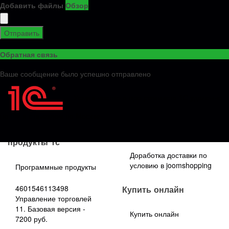
Бухгалтерии 2.0 на 1С
Добавить файлы
Обзор
Бухгалтерию 3.0
Автоматический обмен
по разнице данных в
Ошибка при проведении
Отправить
двух базах
документа Начисление
зарплаты в бухгалтерии
Обратная связь
Лечение базы от битых
3.0
ссылок Механизм
Ваше сообщение было успешно отправлено
поиска объект не
найден и создания
объектов по битым
Услуги частного программиста 1С удаленно
ссылкам
по РФ и с выездом по Москве
Программные
Технологии не 1С
продукты 1с
Доработка доставки по
условию в joomshopping
Программные продукты
4601546113498
Купить онлайн
Управление торговлей
11. Базовая версия -
Купить онлайн
7200 руб.