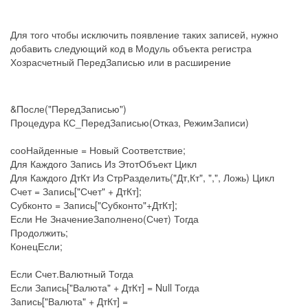
Для того чтобы исключить появление таких записей, нужно
добавить следующий код в Модуль объекта регистра
Хозрасчетный ПередЗаписью или в расширение
&После("ПередЗаписью")
Процедура КС_ПередЗаписью(Отказ, РежимЗаписи)
сооНайденные = Новый Соответствие;
Для Каждого Запись Из ЭтотОбъект Цикл
Для Каждого ДтКт Из СтрРазделить("Дт,Кт", ",", Ложь) Цикл
Счет = Запись["Счет" + ДтКт];
Субконто = Запись["Субконто"+ДтКт];
Если Не ЗначениеЗаполнено(Счет) Тогда
Продолжить;
КонецЕсли;
Если Счет.Валютный Тогда
Если Запись["Валюта" + ДтКт] = Null Тогда
Запись["Валюта" + ДтКт] =