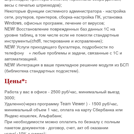
весы с печатью штрихкодов);
Некоторые функции системного администратора - настройка
сети, роутеров, принтеров, сборка-настройка ПК, установка
Windows, офисных программ, лечение от вирусов;
NEW! Восстановление поврежденных баз данных 1С на
уровне таблиц, в том числе если не помогли стандартные
инструменты(chdfl, тестирование и исправление);
NEW! Услуги приходящего бухгалтера, подробности по
телефону + любые проблемы и задачи, связанные с 1С и
автоматизацией.
NEW! Интеграция в ваше прикладное решение модуля из БСП
(библиотека стандартных подсистем).
Цены*:
Работа у вас в офисе - 2500 руб/час, минимальный выезд
3000;
Удаленно(через программу Team Viewer ) - 1500 руб/час,
минимальный объем 1 час, оплата на карту Сбербанка или
Яндекс-кошелек, Альфабанк;
При необходимости можно оплатить по безналу с полным
пакетом документов - договор, счет, акт об оказании
услуг(+10% к сумме);