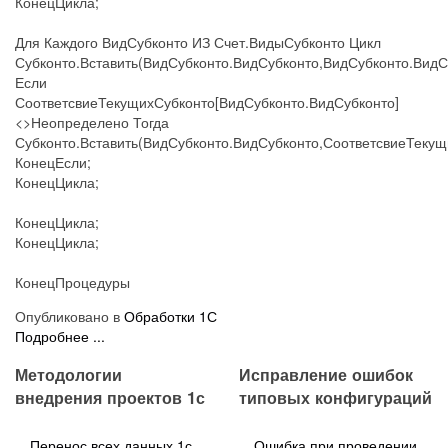
КонецЦикла;
Для Каждого ВидСубконто ИЗ Счет.ВидыСубконто Цикл
Субконто.Вставить(ВидСубконто.ВидСубконто,ВидСубконто.ВидС
Если
СоответсвиеТекущихСубконто[ВидСубконто.ВидСубконто]
<>Неопределено Тогда
Субконто.Вставить(ВидСубконто.ВидСубконто,СоответсвиеТекущ
КонецЕсли;
КонецЦикла;
КонецЦикла;
КонецЦикла;
КонецПроцедуры
Опубликовано в
Обработки 1С
Подробнее ...
Методологии
Исправление ошибок
внедрения проектов 1с
типовых конфигураций
Перенос всех данных 1с
Ошибка при проведении