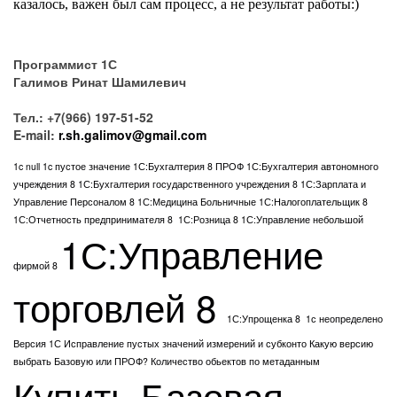
казалось, важен был сам процесс, а не результат работы:)
Программист 1С
Галимов Ринат Шамилевич
Тел.: +7(966) 197-51-52
E-mail:
r.sh.galimov@gmail.com
1c null
1c пустое значение
1С:Бухгалтерия 8 ПРОФ
1С:Бухгалтерия автономного
учреждения 8
1С:Бухгалтерия государственного учреждения 8
1С:Зарплата и
Управление Персоналом 8
1С:Медицина Больничные
1С:Налогоплательщик 8
1С:Отчетность предпринимателя 8
1С:Розница 8
1С:Управление небольшой
1С:Управление
фирмой 8
торговлей 8
1С:Упрощенка 8
1с неопределено
Версия 1С
Исправление пустых значений измерений и субконто
Какую версию
выбрать Базовую или ПРОФ?
Количество обьектов по метаданным
Купить Базовая