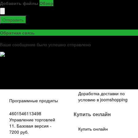
Бухгалтерии 2.0 на 1С
Добавить файлы
Обзор
Бухгалтерию 3.0
Автоматический обмен
по разнице данных в
Ошибка при проведении
Отправить
двух базах
документа Начисление
зарплаты в бухгалтерии
Обратная связь
Лечение базы от битых
3.0
ссылок Механизм
Ваше сообщение было успешно отправлено
поиска объект не
найден и создания
объектов по битым
ссылкам
Услуги частного программиста 1С удаленно по РФ и с выездом по
Москве
Программные
Технологии не 1С
продукты 1с
Доработка доставки по
условию в joomshopping
Программные продукты
4601546113498
Купить онлайн
Управление торговлей
11. Базовая версия -
Купить онлайн
7200 руб.