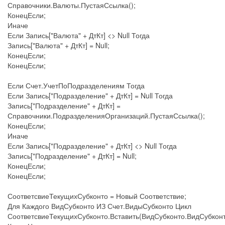
Справочники.Валюты.ПустаяСсылка();
КонецЕсли;
Иначе
Если Запись["Валюта" + ДтКт] <> Null Тогда
Запись["Валюта" + ДтКт] = Null;
КонецЕсли;
КонецЕсли;
Если Счет.УчетПоПодразделениям Тогда
Если Запись["Подразделение" + ДтКт] = Null Тогда
Запись["Подразделение" + ДтКт] =
Справочники.ПодразделенияОрганизаций.ПустаяСсылка();
КонецЕсли;
Иначе
Если Запись["Подразделение" + ДтКт] <> Null Тогда
Запись["Подразделение" + ДтКт] = Null;
КонецЕсли;
КонецЕсли;
СоответсвиеТекущихСубконто = Новый Соответствие;
Для Каждого ВидСубконто ИЗ Счет.ВидыСубконто Цикл
СоответсвиеТекущихСубконто.Вставить(ВидСубконто.ВидСубконт